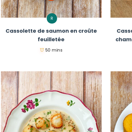
R
Cassolette de saumon en croûte
Casso
feuilletée
champ
50 mins