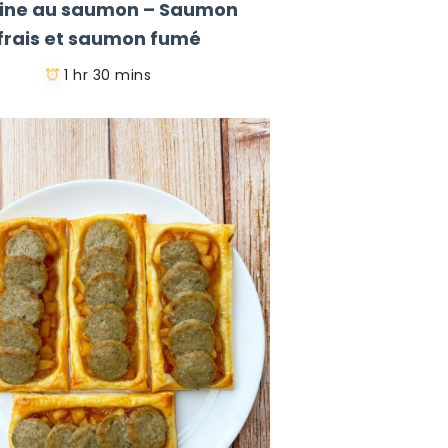
rine au saumon – Saumon
frais et saumon fumé
1 hr 30 mins