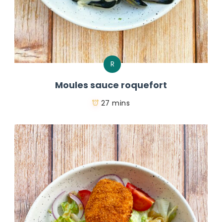
R
Moules sauce roquefort
27 mins