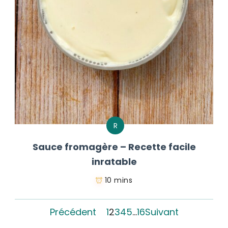
R
Sauce fromagère – Recette facile
inratable
10 mins
Précédent
1
2
3
4
5
…
16
Suivant