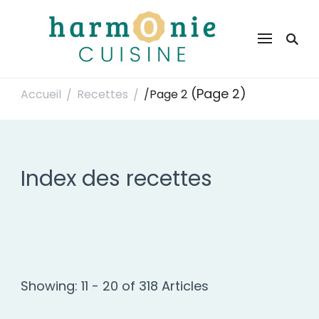
Harmonie Cuisine
Site de recettes faciles et rapides pour le quotidien
(Page 2)
Accueil
Recettes
/
Page 2
/
/
Index des recettes
Showing: 11 - 20 of 318 Articles