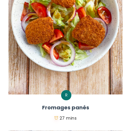
R
Fromages panés
27 mins