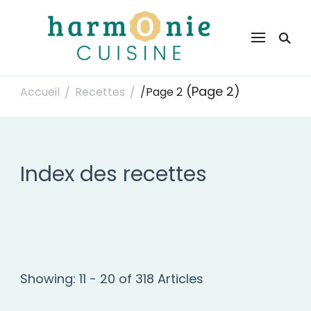
Harmonie Cuisine
Site de recettes faciles et rapides pour le quotidien
(Page 2)
Accueil
Recettes
/
Page 2
/
/
Index des recettes
Showing: 11 - 20 of 318 Articles