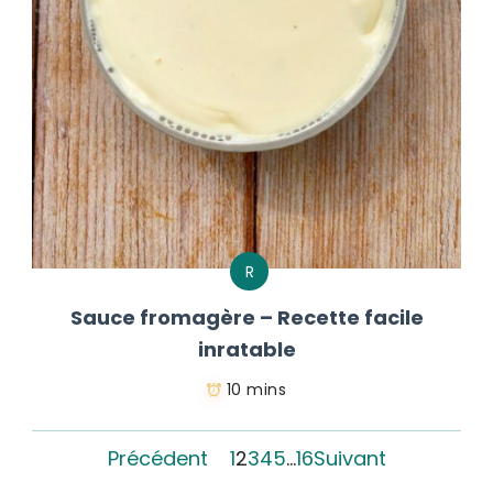
R
Sauce fromagère – Recette facile
inratable
10 mins
Précédent
1
2
3
4
5
…
16
Suivant