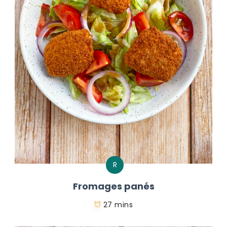
R
Fromages panés
27 mins