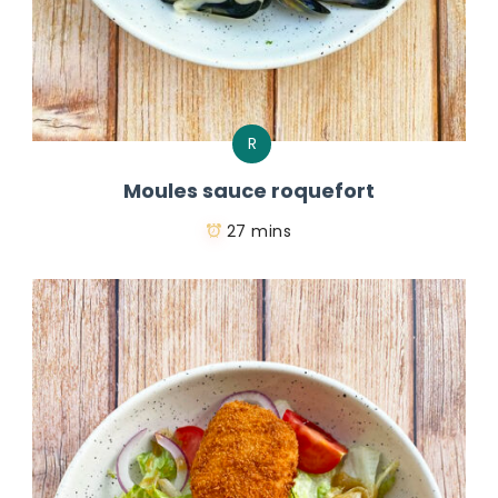
R
Moules sauce roquefort
27 mins