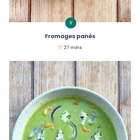
R
Fromages panés
27 mins