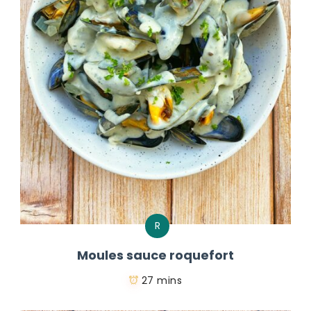
R
Moules sauce roquefort
27 mins