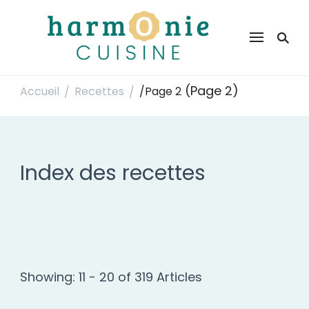
Harmonie Cuisine
Site de recettes faciles et rapides pour le quotidien
(Page 2)
Accueil
Recettes
/
Page 2
/
/
Index des recettes
Showing: 11 - 20 of 319 Articles