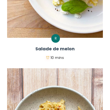
R
Salade de melon
10 mins