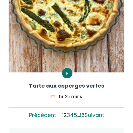
R
Tarte aux asperges vertes
1 hr 25 mins
Précédent
1
2
3
4
5
…
16
Suivant