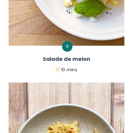
R
Salade de melon
10 mins