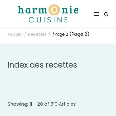
Harmonie Cuisine
Site de recettes faciles et rapides pour le quotidien
(Page 2)
Accueil
Recettes
/
Page 2
/
/
Index des recettes
Showing: 11 - 20 of 319 Articles