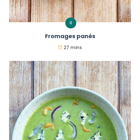
R
Fromages panés
27 mins