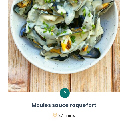
R
Moules sauce roquefort
27 mins