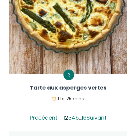
R
Tarte aux asperges vertes
1 hr 25 mins
Précédent
1
2
3
4
5
…
16
Suivant