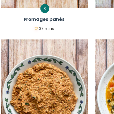
R
Fromages panés
27 mins