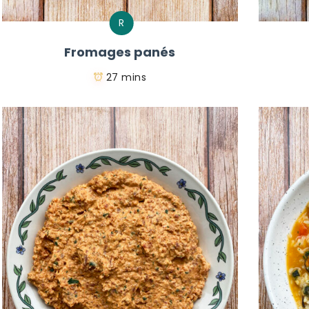
R
Fromages panés
27 mins