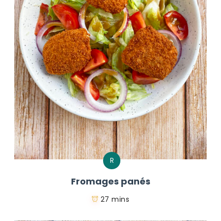
R
Fromages panés
27 mins