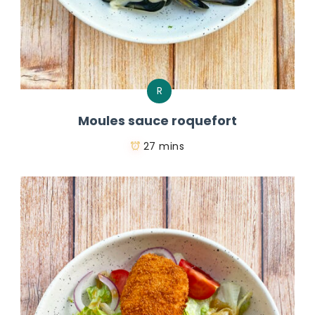
R
Moules sauce roquefort
27 mins