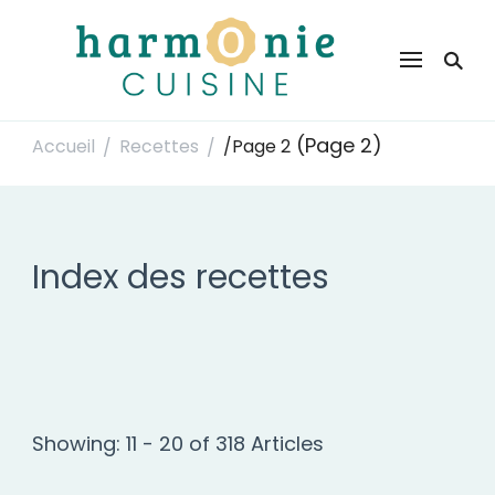
Harmonie Cuisine
Site de recettes faciles et rapides pour le quotidien
(Page 2)
Accueil
Recettes
/
Page 2
/
/
Index des recettes
Showing: 11 - 20 of 318 Articles