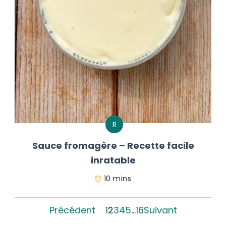
R
Sauce fromagère – Recette facile
inratable
10 mins
Précédent
1
2
3
4
5
…
16
Suivant