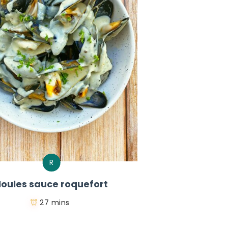
R
oules sauce roquefort
27 mins