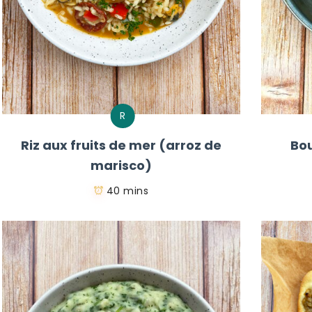
R
Riz aux fruits de mer (arroz de
Bou
marisco)
40 mins