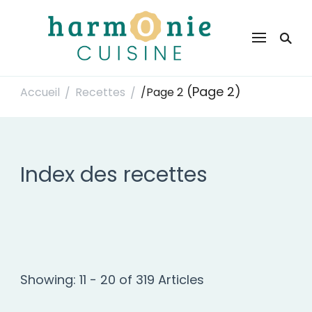
Harmonie Cuisine
Site de recettes faciles et rapides pour le quotidien
(Page 2)
Accueil
Recettes
/
Page 2
/
/
Index des recettes
Showing: 11 - 20 of 319 Articles