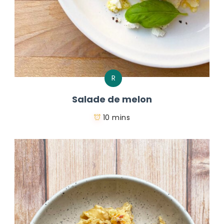
R
Salade de melon
10 mins