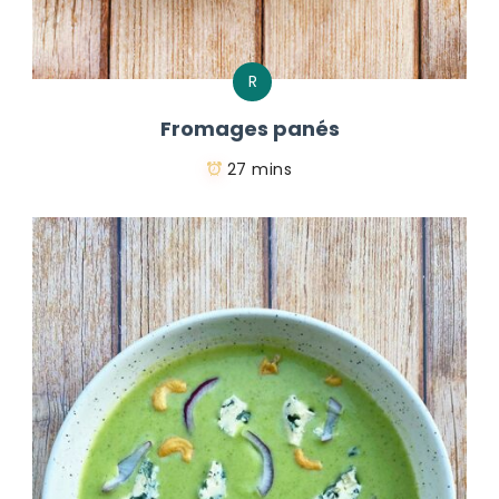
R
Fromages panés
27 mins