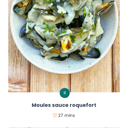
R
Moules sauce roquefort
27 mins