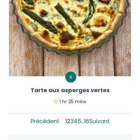
R
Tarte aux asperges vertes
1 hr 25 mins
Précédent
1
2
3
4
5
…
16
Suivant