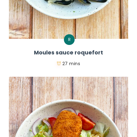
R
Moules sauce roquefort
27 mins