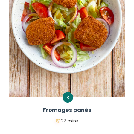
R
Fromages panés
27 mins