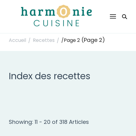
Harmonie Cuisine
Site de recettes faciles et rapides pour le quotidien
(Page 2)
Accueil
Recettes
/
Page 2
/
/
Index des recettes
Showing: 11 - 20 of 318 Articles