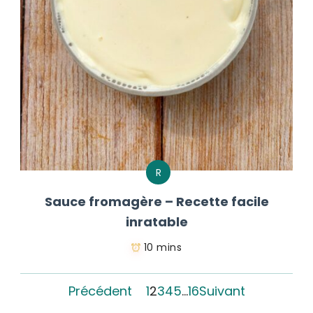
R
Sauce fromagère – Recette facile
inratable
10 mins
Précédent
1
2
3
4
5
…
16
Suivant