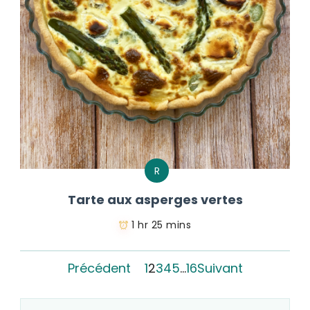
R
Tarte aux asperges vertes
1 hr 25 mins
Précédent
1
2
3
4
5
…
16
Suivant