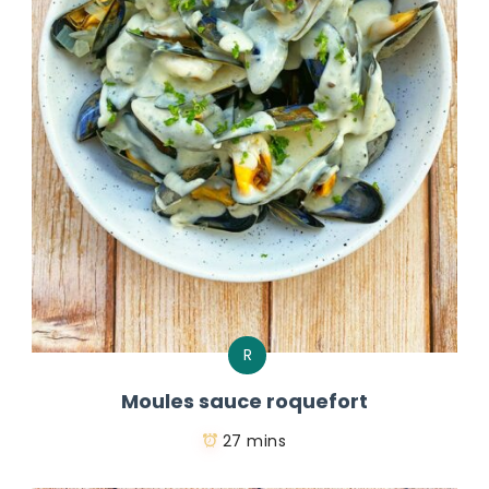
R
Moules sauce roquefort
27 mins