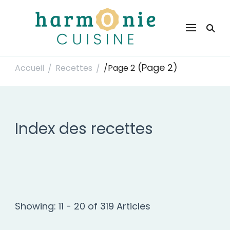
Harmonie Cuisine
Site de recettes faciles et rapides pour le quotidien
(Page 2)
Accueil
Recettes
/
Page 2
/
/
Index des recettes
Showing: 11 - 20 of 319 Articles