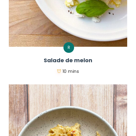
R
Salade de melon
10 mins