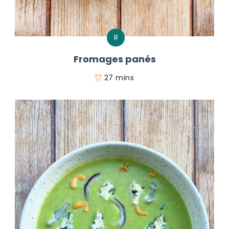
R
Fromages panés
27 mins