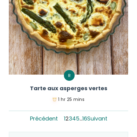
R
Tarte aux asperges vertes
1 hr 25 mins
Précédent
1
2
3
4
5
…
16
Suivant