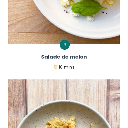
R
Salade de melon
10 mins