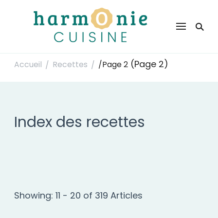
Harmonie Cuisine
Site de recettes faciles et rapides pour le quotidien
(Page 2)
Accueil
Recettes
/
Page 2
/
/
Index des recettes
Showing: 11 - 20 of 319 Articles