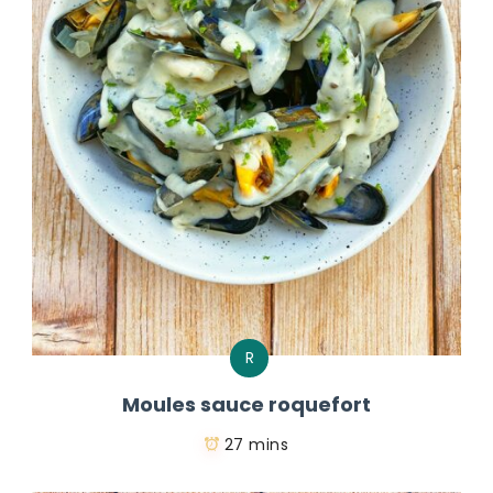
R
Moules sauce roquefort
27 mins