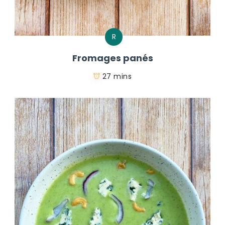
R
Fromages panés
27 mins