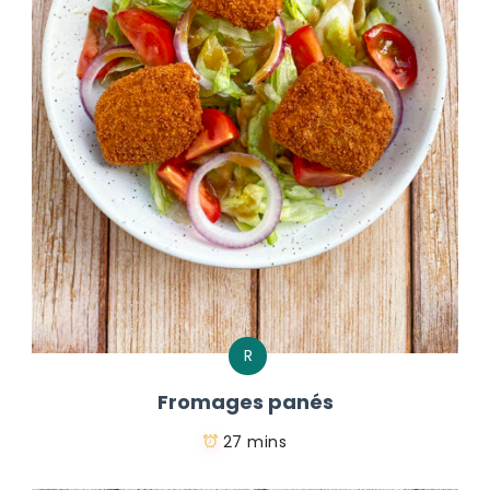
R
Fromages panés
27 mins