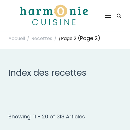
Harmonie Cuisine
Site de recettes faciles et rapides pour le quotidien
(Page 2)
Accueil
Recettes
/
Page 2
/
/
Index des recettes
Showing: 11 - 20 of 318 Articles