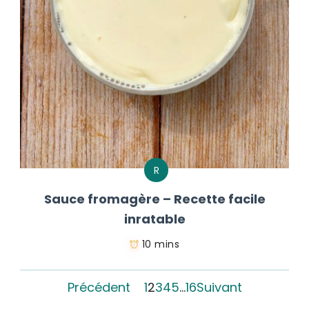
R
Sauce fromagère – Recette facile
inratable
10 mins
Précédent
1
2
3
4
5
…
16
Suivant