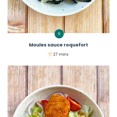
R
Moules sauce roquefort
27 mins