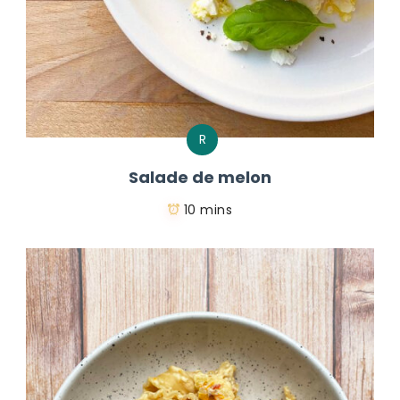
R
Salade de melon
10 mins