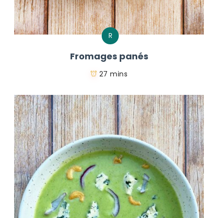
R
Fromages panés
27 mins