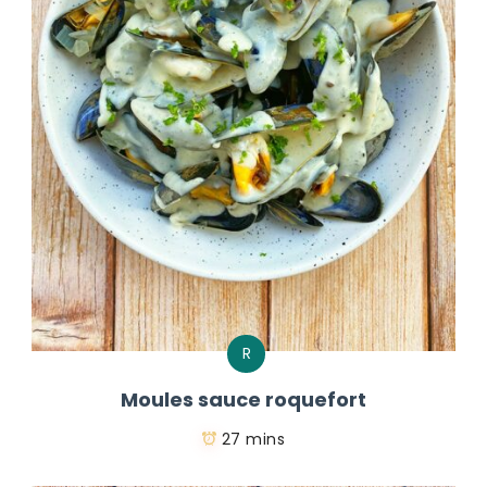
R
Moules sauce roquefort
27 mins