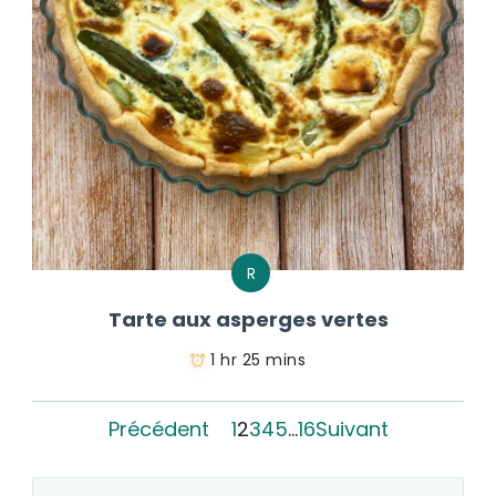
R
Tarte aux asperges vertes
1 hr 25 mins
Précédent
1
2
3
4
5
…
16
Suivant