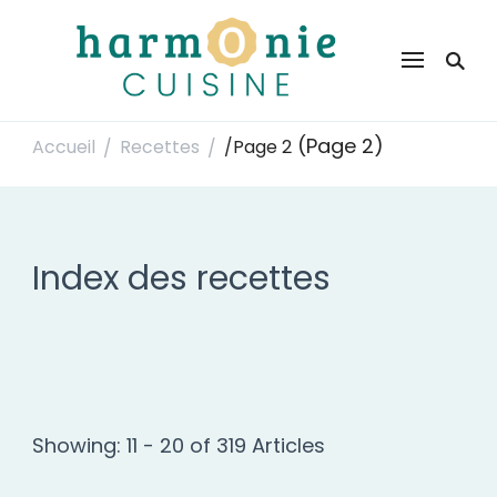
Harmonie Cuisine
Site de recettes faciles et rapides pour le quotidien
(Page 2)
Accueil
Recettes
/
Page 2
/
/
Index des recettes
Showing: 11 - 20 of 319 Articles