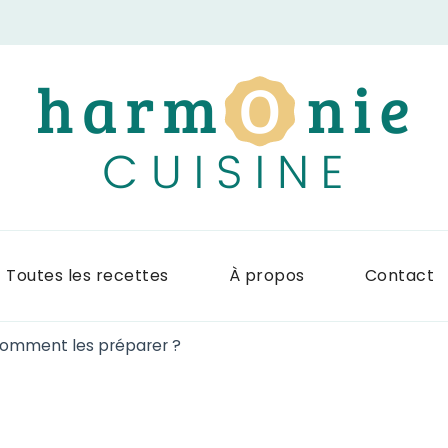
Harmonie Cuis
Site de recettes faciles et rapid
Toutes les recettes
À propos
Contact
Comment les préparer ?