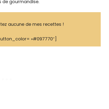
s de gourmandise.
tez aucune de mes recettes !
button_color= »#097770″]