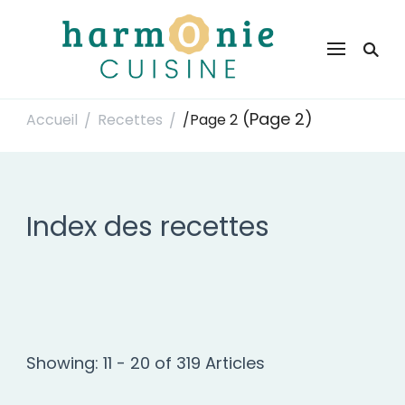
Harmonie Cuisine
Site de recettes faciles et rapides pour le quotidien
(Page 2)
Accueil
Recettes
/
Page 2
/
/
Index des recettes
Showing: 11 - 20 of 319 Articles