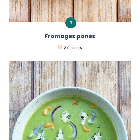
R
Fromages panés
27 mins