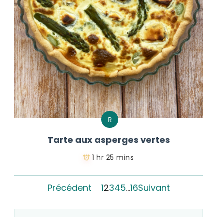
R
Tarte aux asperges vertes
1 hr 25 mins
Précédent
1
2
3
4
5
…
16
Suivant