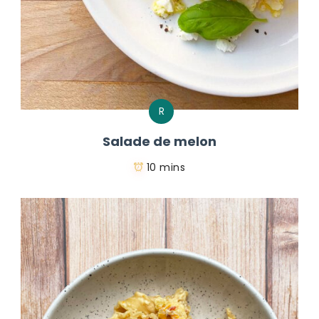
R
Salade de melon
10 mins