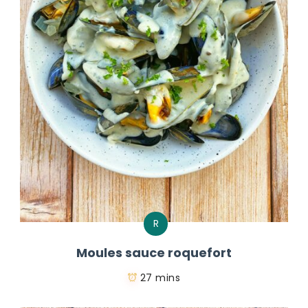
R
Moules sauce roquefort
27 mins