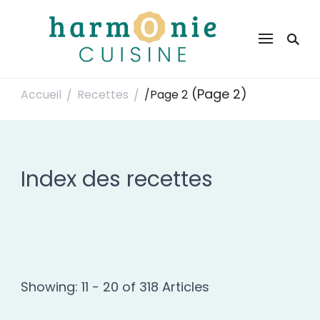
Harmonie Cuisine
Site de recettes faciles et rapides pour le quotidien
(Page 2)
Accueil
Recettes
/
Page 2
/
/
Index des recettes
Showing: 11 - 20 of 318 Articles