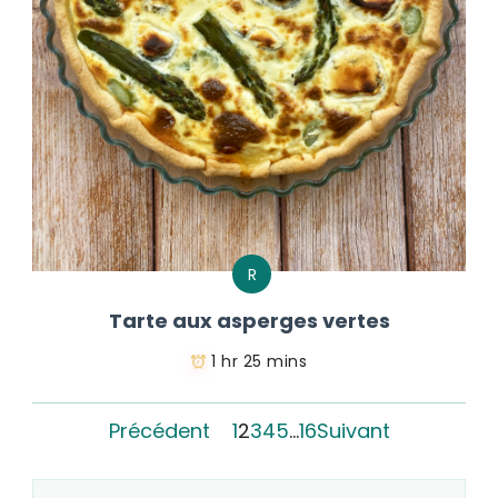
R
Tarte aux asperges vertes
1 hr 25 mins
Précédent
1
2
3
4
5
…
16
Suivant