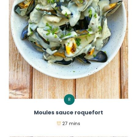
R
Moules sauce roquefort
27 mins