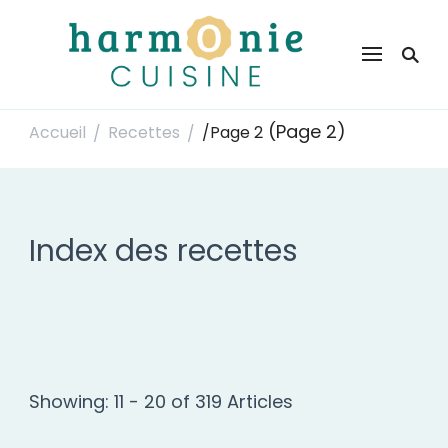
Harmonie Cuisine
Site de recettes faciles et rapides pour le quotidien
(Page 2)
Accueil
Recettes
/
Page 2
/
/
Index des recettes
Showing: 11 - 20 of 319 Articles