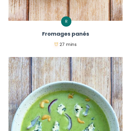
R
Fromages panés
27 mins