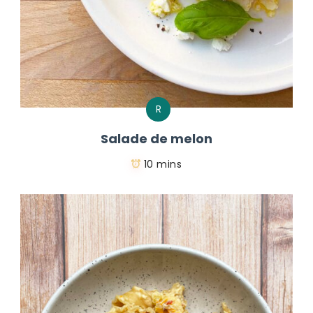
R
Salade de melon
10 mins