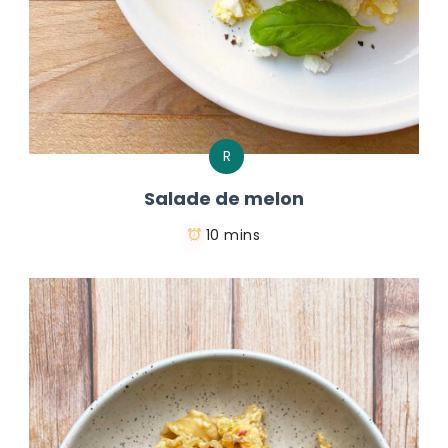
R
Salade de melon
10 mins