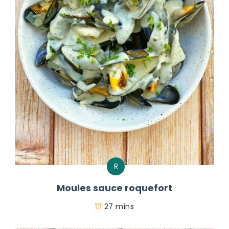
R
Moules sauce roquefort
27 mins