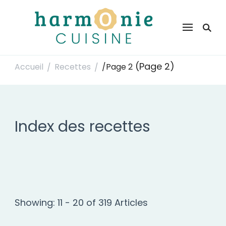
Harmonie Cuisine
Site de recettes faciles et rapides pour le quotidien
(Page 2)
Accueil
Recettes
/
Page 2
/
/
Index des recettes
Showing: 11 - 20 of 319 Articles