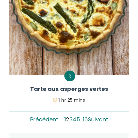
R
Tarte aux asperges vertes
1 hr 25 mins
Précédent
1
2
3
4
5
…
16
Suivant