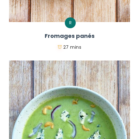
R
Fromages panés
27 mins