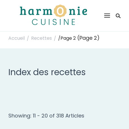
Harmonie Cuisine
Site de recettes faciles et rapides pour le quotidien
(Page 2)
Accueil
Recettes
/
Page 2
/
/
Index des recettes
Showing: 11 - 20 of 318 Articles