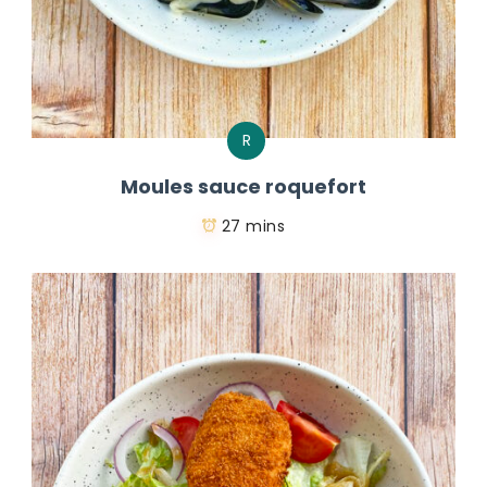
R
Moules sauce roquefort
27 mins