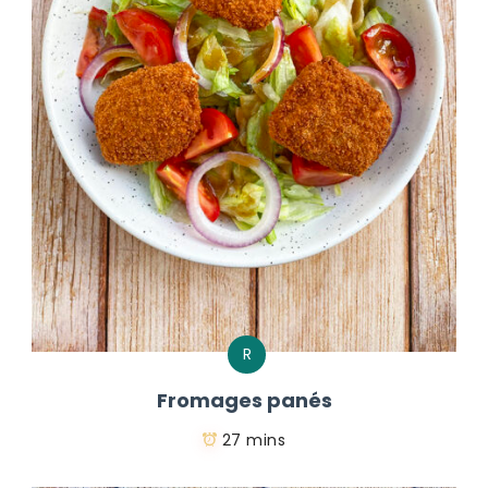
R
Fromages panés
27 mins