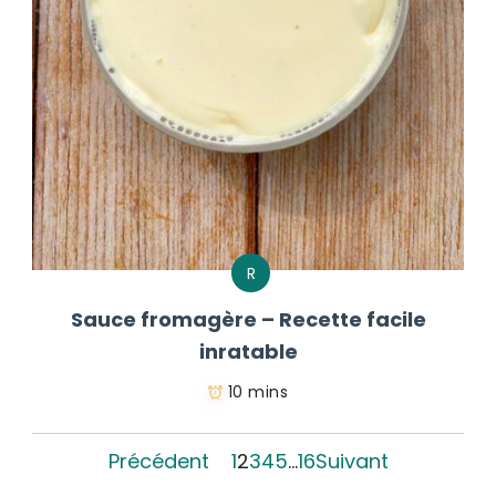
R
Sauce fromagère – Recette facile
inratable
10 mins
Précédent
1
2
3
4
5
…
16
Suivant