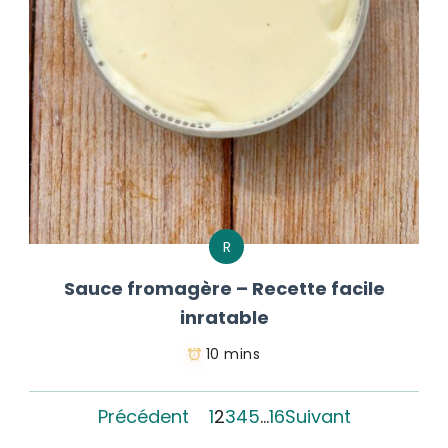
R
Sauce fromagère – Recette facile
inratable
10 mins
Précédent
1
2
3
4
5
…
16
Suivant