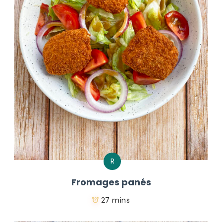
R
Fromages panés
27 mins