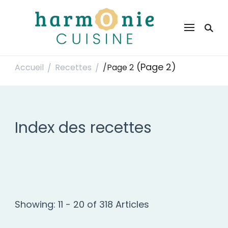
Harmonie Cuisine
Site de recettes faciles et rapides pour le quotidien
(Page 2)
Accueil
Recettes
/
Page 2
/
/
Index des recettes
Showing: 11 - 20 of 318 Articles