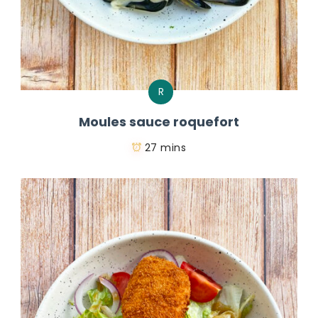
R
Moules sauce roquefort
27 mins