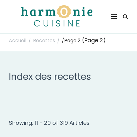
Harmonie Cuisine
Site de recettes faciles et rapides pour le quotidien
(Page 2)
Accueil
Recettes
/
Page 2
/
/
Index des recettes
Showing: 11 - 20 of 319 Articles