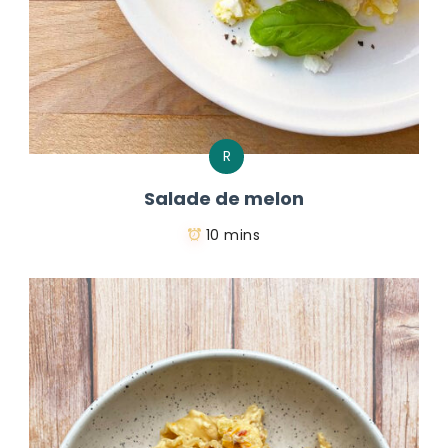
R
Salade de melon
10 mins