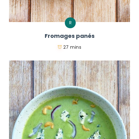
R
Fromages panés
27 mins