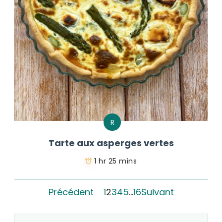
R
Tarte aux asperges vertes
1 hr 25 mins
Précédent
1
2
3
4
5
…
16
Suivant