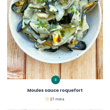
R
Moules sauce roquefort
27 mins