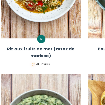
R
Riz aux fruits de mer (arroz de
Bou
marisco)
40 mins