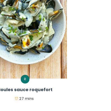
R
oules sauce roquefort
27 mins