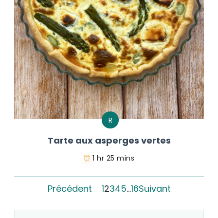
R
Tarte aux asperges vertes
1 hr 25 mins
Précédent
1
2
3
4
5
…
16
Suivant