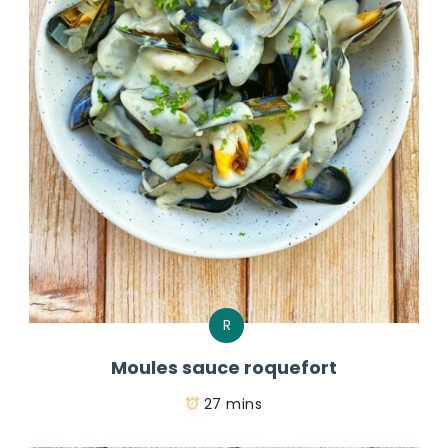
R
Moules sauce roquefort
27 mins