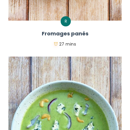
R
Fromages panés
27 mins