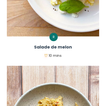
R
Salade de melon
10 mins