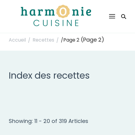
Harmonie Cuisine
Site de recettes faciles et rapides pour le quotidien
(Page 2)
Accueil
Recettes
/
Page 2
/
/
Index des recettes
Showing: 11 - 20 of 319 Articles