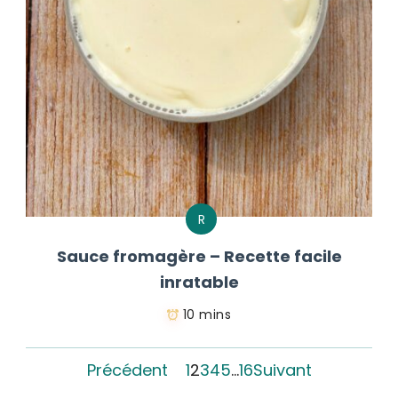
R
Sauce fromagère – Recette facile
inratable
10 mins
Précédent
1
2
3
4
5
…
16
Suivant