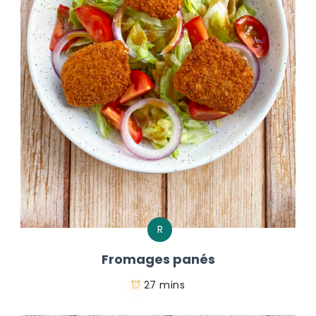
R
Fromages panés
27 mins