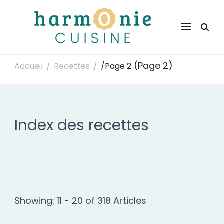
Harmonie Cuisine
Site de recettes faciles et rapides pour le quotidien
(Page 2)
Accueil
Recettes
/
Page 2
/
/
Index des recettes
Showing: 11 - 20 of 318 Articles