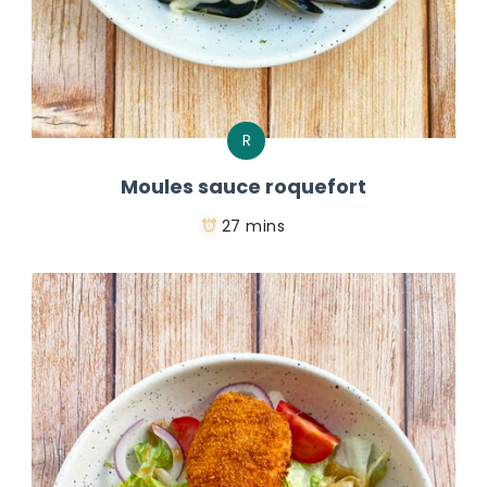
R
Moules sauce roquefort
27 mins