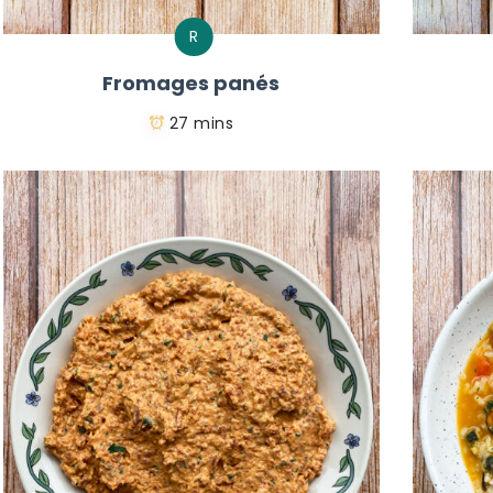
R
Fromages panés
27 mins