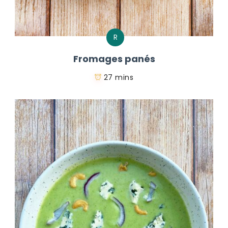
R
Fromages panés
27 mins