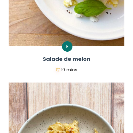
R
Salade de melon
10 mins