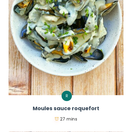
R
Moules sauce roquefort
27 mins