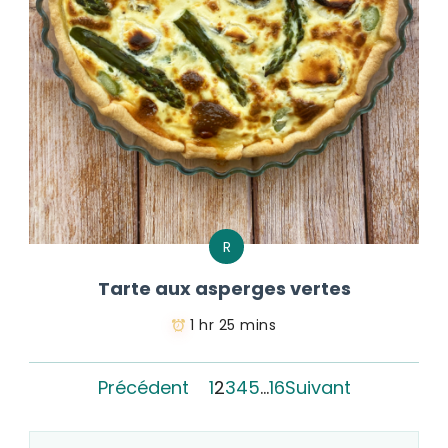
R
Tarte aux asperges vertes
1 hr 25 mins
Précédent
1
2
3
4
5
…
16
Suivant