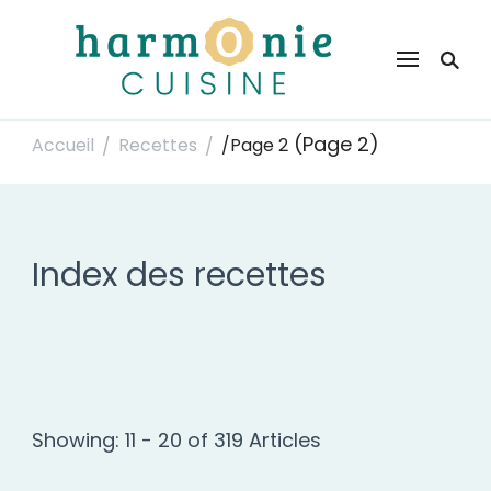
Harmonie Cuisine
Site de recettes faciles et rapides pour le quotidien
(Page 2)
Accueil
Recettes
/
Page 2
/
/
Index des recettes
Showing: 11 - 20 of 319 Articles