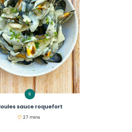
R
oules sauce roquefort
27 mins