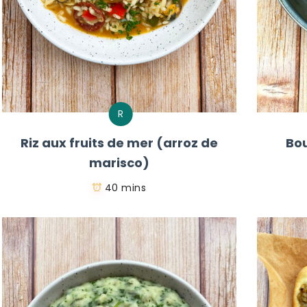
R
Riz aux fruits de mer (arroz de
Bou
marisco)
40 mins