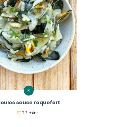
R
oules sauce roquefort
27 mins