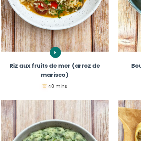
R
Riz aux fruits de mer (arroz de
Bou
marisco)
40 mins