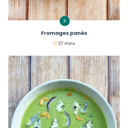
R
Fromages panés
27 mins