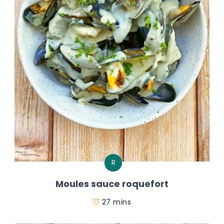
R
Moules sauce roquefort
27 mins