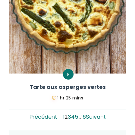
R
Tarte aux asperges vertes
1 hr 25 mins
Précédent
1
2
3
4
5
…
16
Suivant