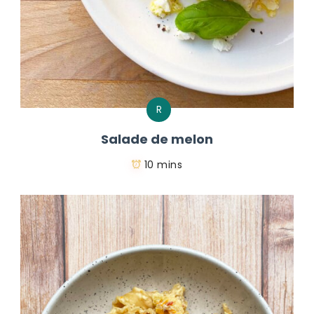
R
Salade de melon
10 mins