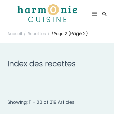
Harmonie Cuisine
Site de recettes faciles et rapides pour le quotidien
(Page 2)
Accueil
Recettes
/
Page 2
/
/
Index des recettes
Showing: 11 - 20 of 319 Articles