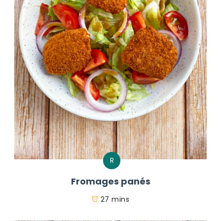
R
Fromages panés
27 mins