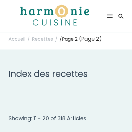
Harmonie Cuisine
Site de recettes faciles et rapides pour le quotidien
(Page 2)
Accueil
Recettes
/
Page 2
/
/
Index des recettes
Showing: 11 - 20 of 318 Articles