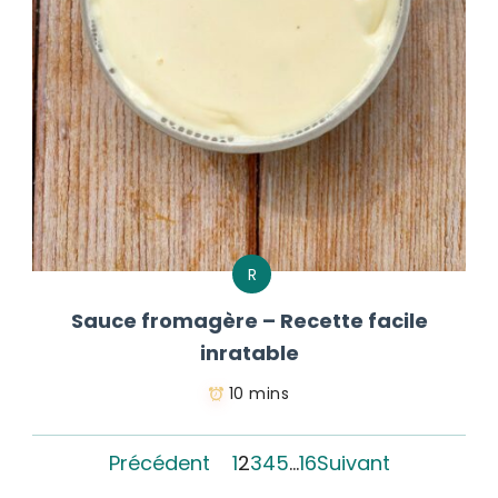
R
Sauce fromagère – Recette facile
inratable
10 mins
Précédent
1
2
3
4
5
…
16
Suivant