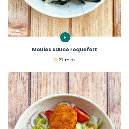
R
Moules sauce roquefort
27 mins