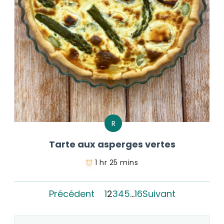
R
Tarte aux asperges vertes
1 hr 25 mins
Précédent
1
2
3
4
5
…
16
Suivant