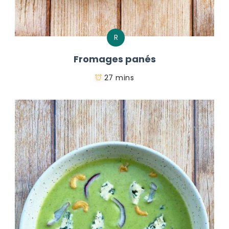
R
Fromages panés
27 mins