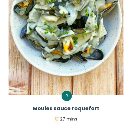
R
Moules sauce roquefort
27 mins