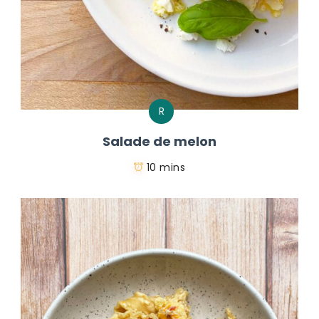
R
Salade de melon
10 mins