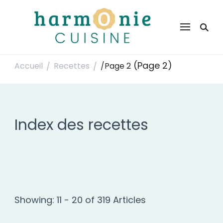
Harmonie Cuisine
Site de recettes faciles et rapides pour le quotidien
(Page 2)
Accueil
Recettes
/
Page 2
/
/
Index des recettes
Showing: 11 - 20 of 319 Articles