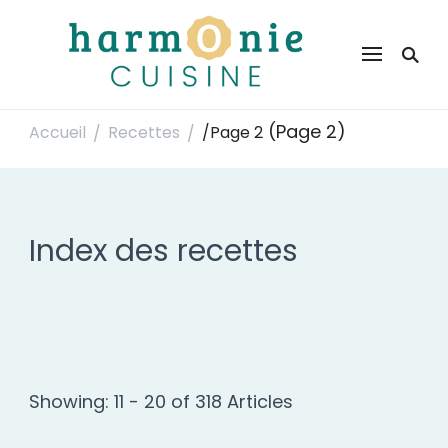
Harmonie Cuisine
Site de recettes faciles et rapides pour le quotidien
(Page 2)
Accueil
Recettes
/
Page 2
/
/
Index des recettes
Showing: 11 - 20 of 318 Articles