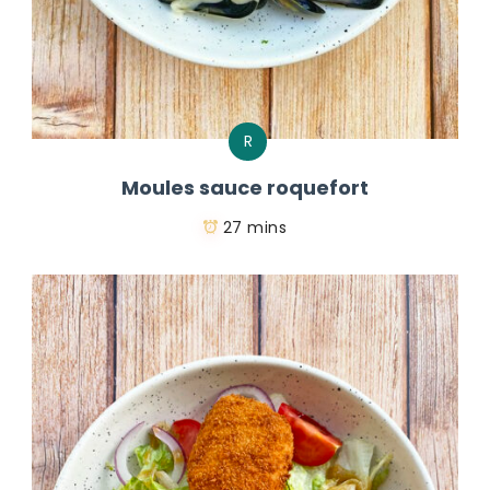
R
Moules sauce roquefort
27 mins