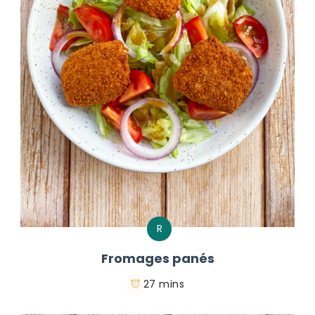
R
Fromages panés
27 mins