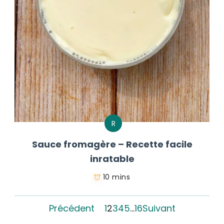
R
Sauce fromagère – Recette facile
inratable
10 mins
Précédent
1
2
3
4
5
…
16
Suivant