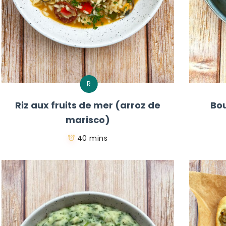
R
Riz aux fruits de mer (arroz de
Bou
marisco)
40 mins