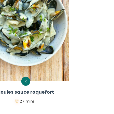
R
oules sauce roquefort
27 mins