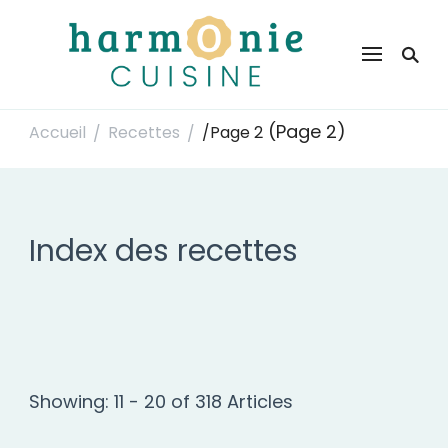
Harmonie Cuisine
Site de recettes faciles et rapides pour le quotidien
(Page 2)
Accueil
Recettes
/
Page 2
/
/
Index des recettes
Showing: 11 - 20 of 318 Articles