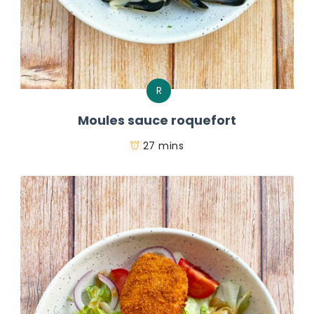
R
Moules sauce roquefort
27 mins