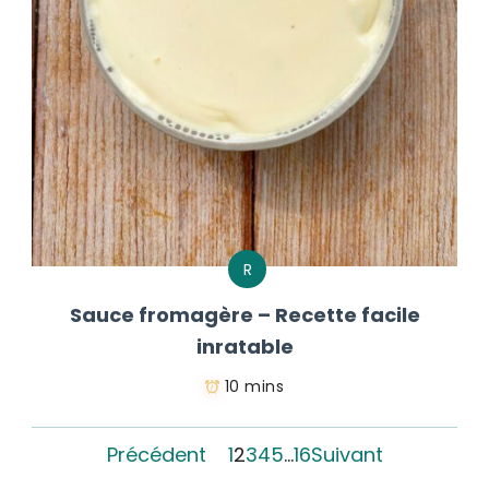
R
Sauce fromagère – Recette facile
inratable
10 mins
Précédent
1
2
3
4
5
…
16
Suivant