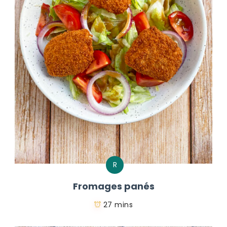
R
Fromages panés
27 mins