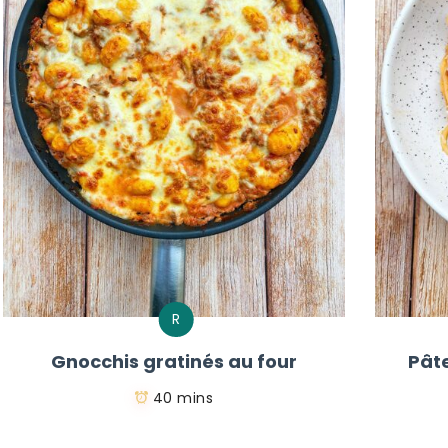
R
Gnocchis gratinés au four
Pât
40 mins