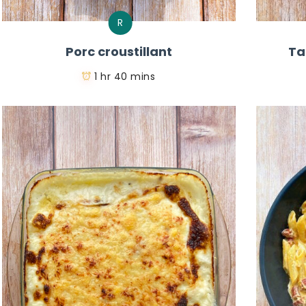
R
Porc croustillant
Ta
1 hr 40 mins