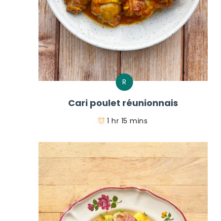
R
Cari poulet réunionnais
1 hr 15 mins