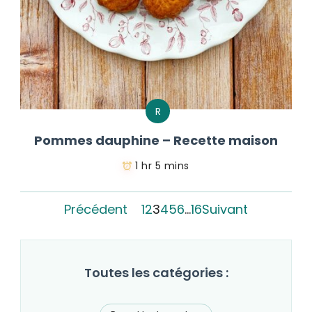
R
Pommes dauphine – Recette maison
1 hr 5 mins
Précédent
1
2
3
4
5
6
…
16
Suivant
Toutes les catégories :