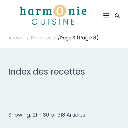
Harmonie Cuisine
Site de recettes faciles et rapides pour le quotidien
(Page 3)
Accueil
Recettes
/
Page 3
/
/
Index des recettes
Showing: 21 - 30 of 318 Articles