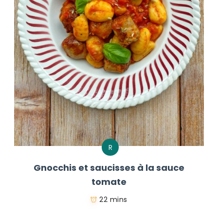
R
Gnocchis et saucisses à la sauce
tomate
22 mins