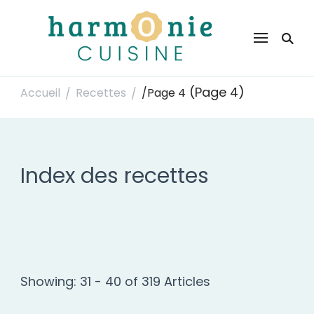
Harmonie Cuisine
Site de recettes faciles et rapides pour le quotidien
(Page 4)
Accueil
Recettes
/
Page 4
/
/
Index des recettes
Showing: 31 - 40 of 319 Articles