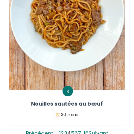
R
Nouilles sautées au bœuf
30 mins
Précédent
1
2
3
4
5
6
7
…
16
Suivant