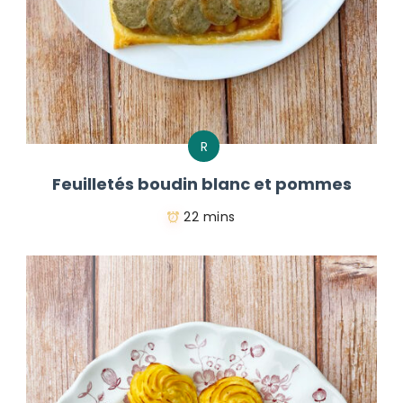
R
Feuilletés boudin blanc et pommes
22 mins