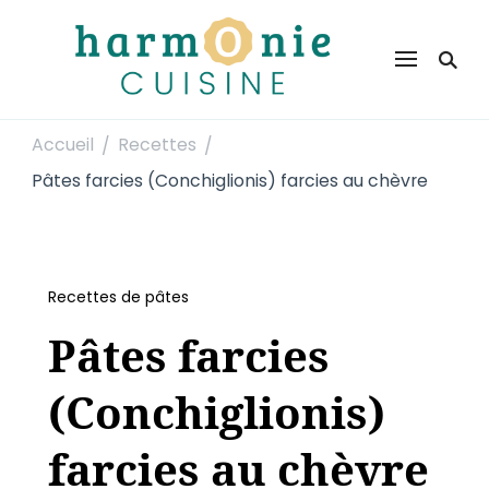
Harmonie Cuisine
Site de recettes faciles et rapides pour le quotidien
Accueil
Recettes
/
/
Pâtes farcies (Conchiglionis) farcies au chèvre
Recettes de pâtes
Pâtes farcies
(Conchiglionis)
farcies au chèvre