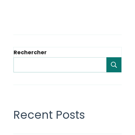
Rechercher
Rech
Recent Posts