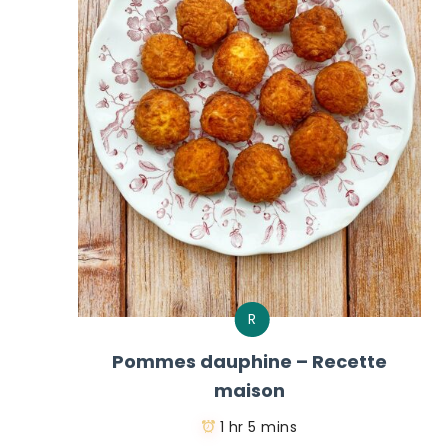
R
Pommes dauphine – Recette
maison
1 hr 5 mins