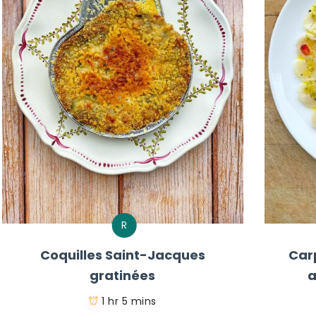
R
Coquilles Saint-Jacques
Car
gratinées
a
1 hr 5 mins