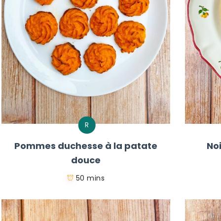
R
Pommes duchesse à la patate
No
douce
50 mins