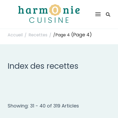
Harmonie Cuisine
Site de recettes faciles et rapides pour le quotidien
(Page 4)
Accueil
Recettes
/
Page 4
/
/
Index des recettes
Showing: 31 - 40 of 319 Articles