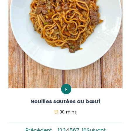
R
Nouilles sautées au bœuf
30 mins
Précédent
1
2
3
4
5
6
7
…
16
Suivant