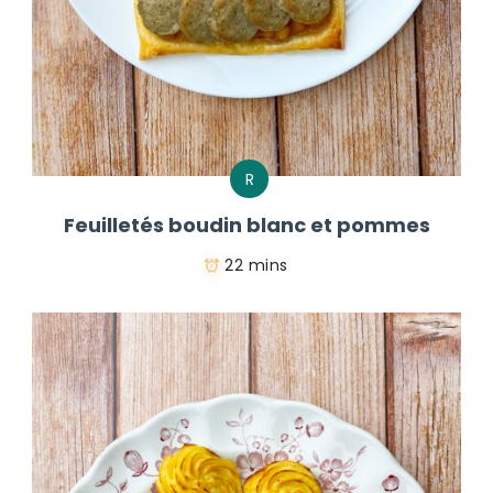
R
Feuilletés boudin blanc et pommes
22 mins