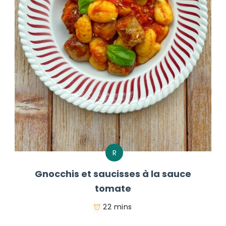
R
Gnocchis et saucisses à la sauce
tomate
22 mins