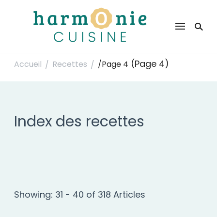
Harmonie Cuisine
Site de recettes faciles et rapides pour le quotidien
(Page 4)
Accueil
Recettes
/
Page 4
/
/
Index des recettes
Showing: 31 - 40 of 318 Articles