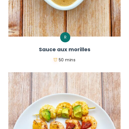
R
Sauce aux morilles
50 mins