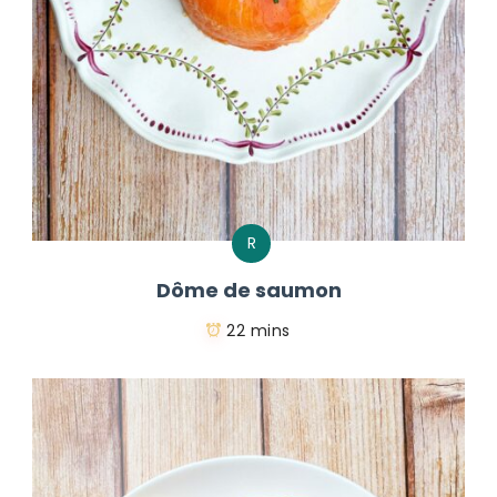
R
Dôme de saumon
22 mins