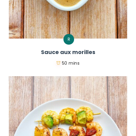
R
Sauce aux morilles
50 mins