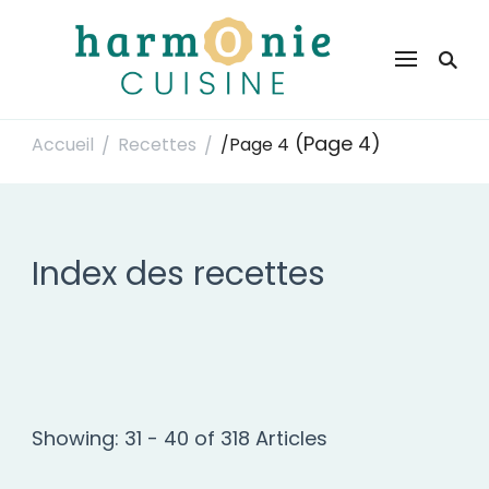
Harmonie Cuisine
Site de recettes faciles et rapides pour le quotidien
(Page 4)
Accueil
Recettes
/
Page 4
/
/
Index des recettes
Showing: 31 - 40 of 318 Articles