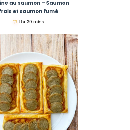
rine au saumon – Saumon
frais et saumon fumé
1 hr 30 mins