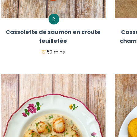
R
Cassolette de saumon en croûte
Casso
feuilletée
champ
50 mins