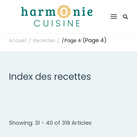
Harmonie Cuisine
Site de recettes faciles et rapides pour le quotidien
(Page 4)
Accueil
Recettes
/
Page 4
/
/
Index des recettes
Showing: 31 - 40 of 319 Articles