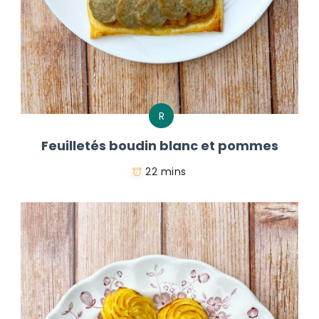
R
Feuilletés boudin blanc et pommes
22 mins