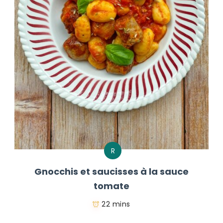
R
Gnocchis et saucisses à la sauce
tomate
22 mins