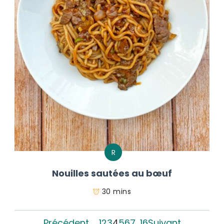
R
Nouilles sautées au bœuf
30 mins
Précédent
1
2
3
4
5
6
7
…
16
Suivant