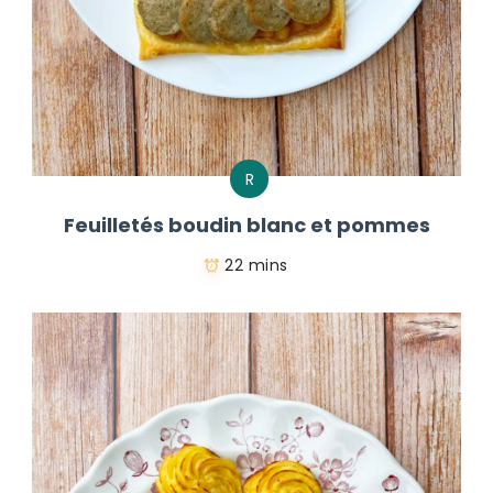
R
Feuilletés boudin blanc et pommes
22 mins