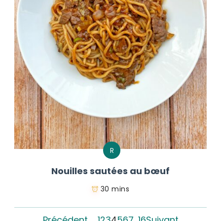
R
Nouilles sautées au bœuf
30 mins
Précédent
1
2
3
4
5
6
7
…
16
Suivant