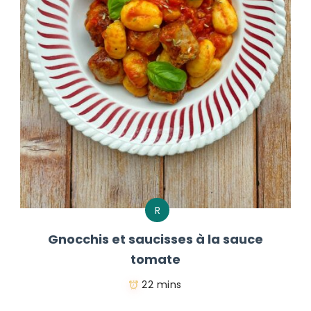
R
Gnocchis et saucisses à la sauce
tomate
22 mins