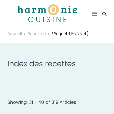
Harmonie Cuisine
Site de recettes faciles et rapides pour le quotidien
(Page 4)
Accueil
Recettes
/
Page 4
/
/
Index des recettes
Showing: 31 - 40 of 319 Articles