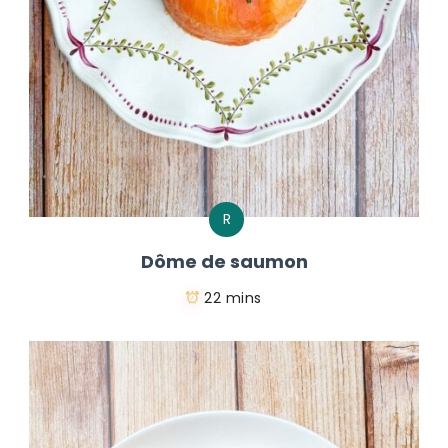
R
Dôme de saumon
22 mins