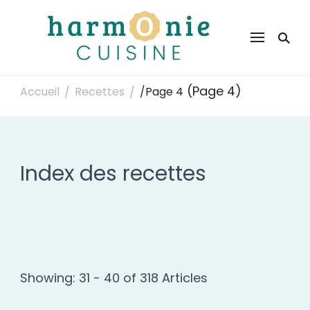
Harmonie Cuisine
Site de recettes faciles et rapides pour le quotidien
(Page 4)
Accueil
Recettes
/
Page 4
/
/
Index des recettes
Showing: 31 - 40 of 318 Articles