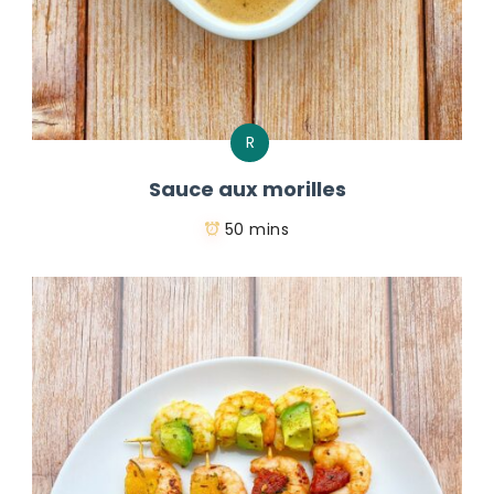
R
Sauce aux morilles
50 mins