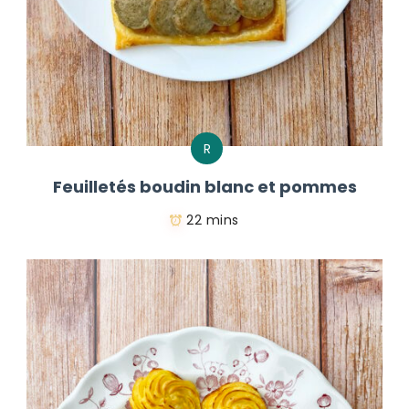
R
Feuilletés boudin blanc et pommes
22 mins