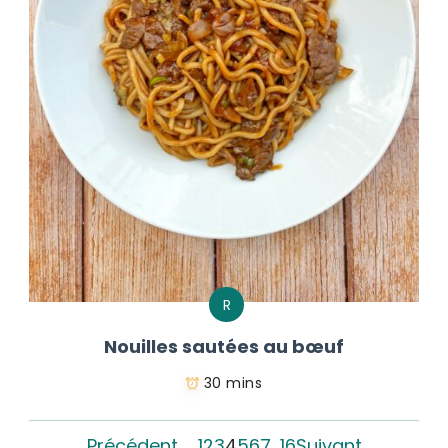
R
Nouilles sautées au bœuf
30 mins
Précédent
1
2
3
4
5
6
7
…
16
Suivant