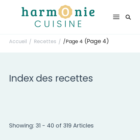
Harmonie Cuisine
Site de recettes faciles et rapides pour le quotidien
(Page 4)
Accueil
Recettes
/
Page 4
/
/
Index des recettes
Showing: 31 - 40 of 319 Articles