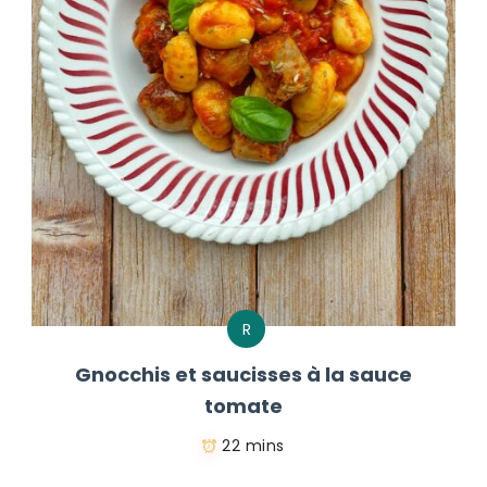
R
Gnocchis et saucisses à la sauce
tomate
22 mins