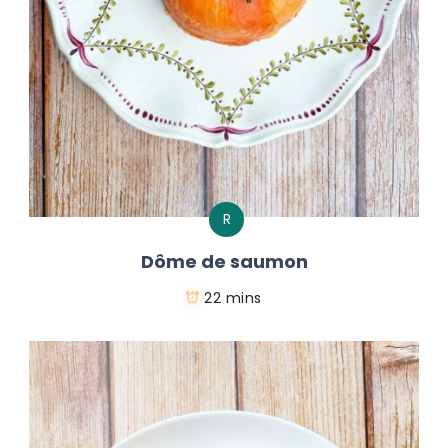
R
Dôme de saumon
22 mins