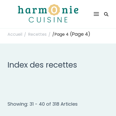
Harmonie Cuisine
Site de recettes faciles et rapides pour le quotidien
(Page 4)
Accueil
Recettes
/
Page 4
/
/
Index des recettes
Showing: 31 - 40 of 318 Articles