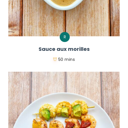
R
Sauce aux morilles
50 mins